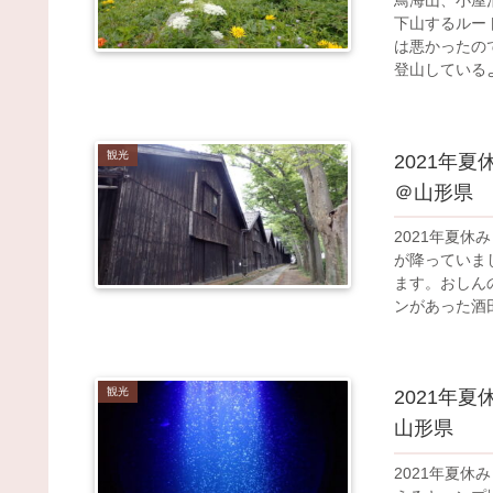
下山するルー
は悪かったの
登山している
色を楽しみま
すが、明日に
観光
2021年
＠山形県
2021年夏
が降っていま
ます。おしん
ンがあった酒
造灯台がある
よいよ鳥海山
観光
2021年
山形県
2021年夏