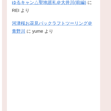
ゆるキャン△聖地巡礼＠大井川(前編)
に
REI
より
河津桜お花見パックラフトツーリング＠
青野川
に
yume
より