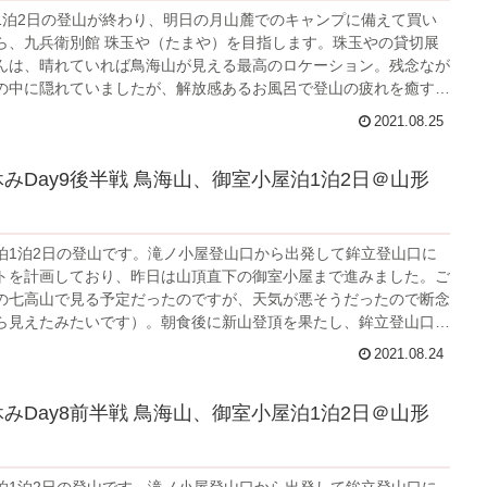
1泊2日の登山が終わり、明日の月山麓でのキャンプに備えて買い
ら、九兵衛別館 珠玉や（たまや）を目指します。珠玉やの貸切展
んは、晴れていれば鳥海山が見える最高のロケーション。残念なが
の中に隠れていましたが、解放感あるお風呂で登山の疲れを癒すこ
た。夕食は想像以上の美味しさで、舟盛りやとうもろこしのスー
2021.08.25
内豚の八丁味噌角煮など、旬なもの・地元のものを使った最高の料
ことができました。
夏休みDay9後半戦 鳥海山、御室小屋泊1泊2日＠山形
泊1泊2日の登山です。滝ノ小屋登山口から出発して鉾立登山口に
トを計画しており、昨日は山頂直下の御室小屋まで進みました。ご
の七高山で見る予定だったのですが、天気が悪そうだったので断念
ら見えたみたいです）。朝食後に新山登頂を果たし、鉾立登山口を
しました。後半は整備された石の登山道になっていて、滝ノ小屋登
2021.08.24
に比べて雪渓も少なく、安全な道でした。途中に見える鳥海湖は素
とれすぎてルートを脱線してしまうほどでした。
夏休みDay8前半戦 鳥海山、御室小屋泊1泊2日＠山形
泊1泊2日の登山です。滝ノ小屋登山口から出発して鉾立登山口に