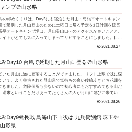
ャンプ＠山形県
休みの締めくくりは、Day5にも宿泊した月山・弓張平オートキャン
風で延期した月山登山のために土曜日に帰る予定を1日計画を延長
張平オートキャンプ場は、月山登山口へのアクセスが良いことと、
サイトがとても気に入ってしまってリピすることにしました。目標
百名山4つを制覇することができ、思い残すことなく広々フリーサ
2021.08.27
プを楽しむことができました。さらば山形。また必ず遊びに来ま
夏休みDay10 台風で延期した月山に登る＠山形県
ていた月山に遂に登頂することができました。リフト上駅で既に森
ていて、よく整備された登山道で気持ちの良い稜線歩きとお花畑を
できました。危険個所も少ないので初心者にもおすすめできる山だ
。週末ということだけあってたくさんの人が月山に遊びに来てい
気の月山だなと感じました。
2021.08.26
休みDay9延長戦 鳥海山下山後は 九兵衛別館 珠玉や
山形県