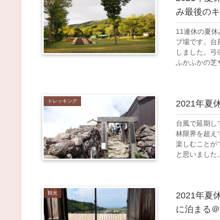
み最後のキ
11連休の夏
プ場です。台
しました。弓
ふかふかの芝
であった日本
イトでキャン
す！！
トレッキング
2021年
台風で延期し
林限界を超え
楽しむことが
と思いました
て、さすが人
観光
2021年夏
に泊まる＠