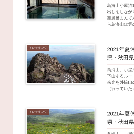
鳥海山小屋泊
出しをしなが
望風呂まんて
ら鳥海山は雲
とができまし
プ、大豆と庄
理をいただく
トレッキング
2021年
県・秋田県
鳥海山、小屋
下山するルー
来光を外輪山
（行っていた
目指して下山
山口からの道
晴らしく、見
トレッキング
2021年
県・秋田県
鳥海山、小屋