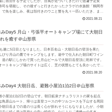
場に宿泊する予定でしたが、台風が近づいてきたので急遽予定変
寿司を堪能し、その後ずっと行きたかったクラゲの水族館「鶴岡市
」で魚を楽しみ、夜は殻付きのウニと蟹を丸々一匹いただき、まさ
1日となりました。月山に登れなかったのは残念ですが、私たちに
2021.08.21
画に1日のバッファがあります。果たして月山には登ることができ
か。
夏休みDay5 月山・弓張平オートキャンプ場にて大朝日
れを癒す＠山形県
休みも遂に5日目となりました。日本百名山・大朝日岳の登頂を果た
んびり月山の麓でキャンプをします。途中で仕入れた朝日町ワイン
、道の駅にしかわで買った月山ビールで大朝日岳登頂に乾杯です。
オートキャンプ場のサイトは広く、芝の状態もとても良かったで
麗でシャワー室や洗濯機もあるので高規格なキャンプ場だと思いま
2021.08.20
り過ごすことができました。
休みDay4 大朝日岳、避難小屋泊1泊2日＠山形県
難小屋泊1泊2日の登山です。朝日鉱泉ナチュラリストの家を起点
は鳥原山ルート、帰りは直登コースの中ツルコースを下山する周回
小朝日岳までの道のりは長く心が折れそうにもなりましたが、小朝
日岳に続く道は気持ちの良い稜線で、なにより「連峰一の名水」と