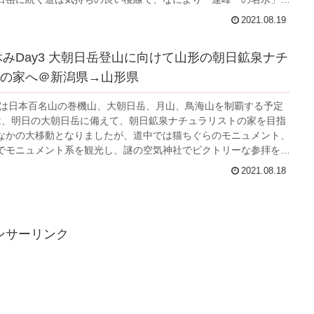
水はとても冷えていて最高のご褒美になりました。前泊した朝日鉱
2021.08.19
ストの家の夕食はリピートしたいくらい美味しかったので、次は古
っても良いかなと思いました。さすが百名山、また来たいと思わせ
夏休みDay3 大朝日岳登山に向けて山形の朝日鉱泉ナチ
の家へ＠新潟県→山形県
休みは日本百名山の巻機山、大朝日岳、月山、鳥海山を制覇する予定
は、明日の大朝日岳に備えて、朝日鉱泉ナチュラリストの家を目指
なかの大移動となりましたが、道中では猫ちぐらのモニュメント、
でモニュメント系を観光し、謎の空気神社でビクトリーな参拝を行
4Kmの狭い道を抜けてなんとか朝日鉱泉へと辿り着きました。
2021.08.18
ンサーリンク