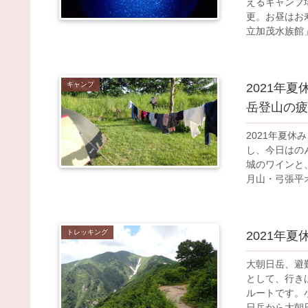
えるキャンプ
更。お昼はお
立加茂水族館
に魚づくりの
は夏休みの計
たのでしょう
キャンプ
2021年
岳登山の疲
2021年夏
し、今日はの
城のワインと
月山・弓張平
す。設備も綺
した。のんび
トレッキング
2021年夏
大朝日岳、避
として、行き
ルートです。
日岳から大朝