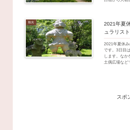
呼ばれる銀玉
泉ナチュラリ
寺鉱泉から登
観光
2021年
る山でした。
ュラリスト
2021年夏
です。3日目
します。なか
土偶広場など
い、最後に1
スポ