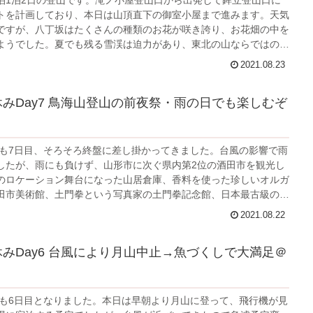
トを計画しており、本日は山頂直下の御室小屋まで進みます。天気
ですが、八丁坂はたくさんの種類のお花が咲き誇り、お花畑の中を
ようでした。夏でも残る雪渓は迫力があり、東北の山ならではの景
した。一等三角点のある七高山には悪天候で登頂できなかったので
2021.08.23
期待したいと思います。
夏休みDay7 鳥海山登山の前夜祭・雨の日でも楽しむぞ
休みも7日目、そろそろ終盤に差し掛かってきました。台風の影響で雨
したが、雨にも負けず、山形市に次ぐ県内第2位の酒田市を観光し
のロケーション舞台になった山居倉庫、香料を使った珍しいオルガ
田市美術館、土門拳という写真家の土門拳記念館、日本最古級の木
日和山公園、といろいろなところを観光できました。明日からはい
2021.08.22
です。
夏休みDay6 台風により月山中止→魚づくしで大満足＠
休みも6日目となりました。本日は早朝より月山に登って、飛行機が見